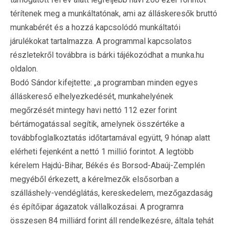
térítenek meg a munkáltatónak, ami az álláskeresők bruttó
munkabérét és a hozzá kapcsolódó munkáltatói
járulékokat tartalmazza. A programmal kapcsolatos
részletekről továbbra is bárki tájékozódhat a munka.hu
oldalon.
Bodó Sándor kifejtette: „a programban minden egyes
álláskereső elhelyezkedését, munkahelyének
megőrzését mintegy havi nettó 112 ezer forint
bértámogatással segítik, amelynek összértéke a
továbbfoglalkoztatás időtartamával együtt, 9 hónap alatt
elérheti fejenként a nettó 1 millió forintot. A legtöbb
kérelem Hajdú-Bihar, Békés és Borsod-Abaúj-Zemplén
megyéből érkezett, a kérelmezők elsősorban a
szálláshely-vendéglátás, kereskedelem, mezőgazdaság
és építőipar ágazatok vállalkozásai. A programra
összesen 84 milliárd forint áll rendelkezésre, általa tehát