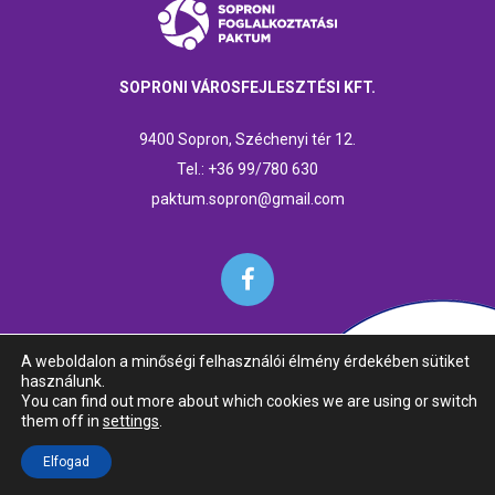
SOPRONI VÁROSFEJLESZTÉSI KFT.
9400 Sopron, Széchenyi tér 12.
Tel.: +36 99/780 630
paktum.sopron@gmail.com
A weboldalon a minőségi felhasználói élmény érdekében sütiket
használunk.
© 2018 Soproni Paktumiroda | 9400 Sopron, Széchenyi tér 1-2. |
You can find out more about which cookies we are using or switch
Tel.: 0699-780-630
them off in
settings
.
Elfogad