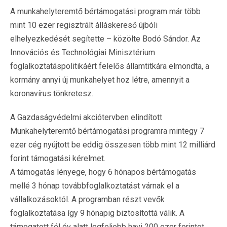
A munkahelyteremtő bértámogatási program már több
mint 10 ezer regisztrált álláskereső újbóli
elhelyezkedését segítette – közölte Bodó Sándor. Az
Innovációs és Technológiai Minisztérium
foglalkoztatáspolitikáért felelős államtitkára elmondta, a
kormány annyi új munkahelyet hoz létre, amennyit a
koronavírus tönkretesz.
A Gazdaságvédelmi akciótervben elindított
Munkahelyteremtő bértámogatási programra mintegy 7
ezer cég nyújtott be eddig összesen több mint 12 milliárd
forint támogatási kérelmet.
A támogatás lényege, hogy 6 hónapos bértámogatás
mellé 3 hónap továbbfoglalkoztatást várnak el a
vállalkozásoktól. A programban részt vevők
foglalkoztatása így 9 hónapig biztosítottá válik. A
támogatott fél év alatt legfeljebb havi 200 ezer forintot