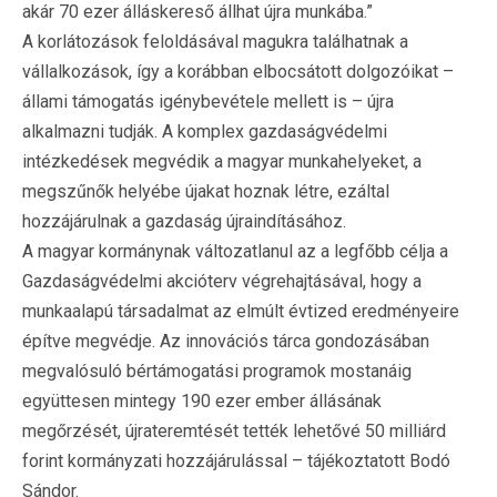
akár 70 ezer álláskereső állhat újra munkába.”
A korlátozások feloldásával magukra találhatnak a
vállalkozások, így a korábban elbocsátott dolgozóikat –
állami támogatás igénybevétele mellett is – újra
alkalmazni tudják. A komplex gazdaságvédelmi
intézkedések megvédik a magyar munkahelyeket, a
megszűnők helyébe újakat hoznak létre, ezáltal
hozzájárulnak a gazdaság újraindításához.
A magyar kormánynak változatlanul az a legfőbb célja a
Gazdaságvédelmi akcióterv végrehajtásával, hogy a
munkaalapú társadalmat az elmúlt évtized eredményeire
építve megvédje. Az innovációs tárca gondozásában
megvalósuló bértámogatási programok mostanáig
együttesen mintegy 190 ezer ember állásának
megőrzését, újrateremtését tették lehetővé 50 milliárd
forint kormányzati hozzájárulással – tájékoztatott Bodó
Sándor.