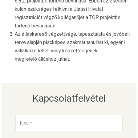
6.8.2. projektbe történő bevonása. Ebben az esetben
külön szükséges felhívni a Járási Hivatal
regisztrációt végző kolléganőjét a TOP projektbe
történő bevonásról.
Az álláskereső végzettsége, tapasztalata és jövőbeli
terve alapján piacképes szakmát tanulhat ki, egyéni
vállalkozó lehet, vagy képzettségének
megfelelő álláshoz juthat.
Kapcsolatfelvétel