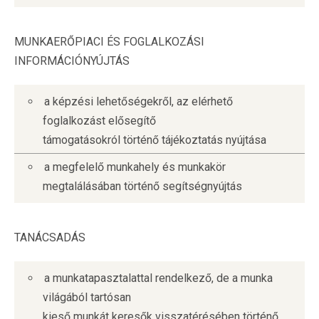
MUNKAERŐPIACI ÉS FOGLALKOZÁSI
INFORMÁCIÓNYÚJTÁS
a képzési lehetőségekről, az elérhető
foglalkozást elősegítő
támogatásokról történő tájékoztatás nyújtása
a megfelelő munkahely és munkakör
megtalálásában történő segítségnyújtás
TANÁCSADÁS
a munkatapasztalattal rendelkező, de a munka
világából tartósan
kieső munkát keresők visszatérésében történő