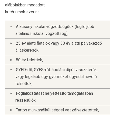
alábbiakban megadott
kritériumok szerint:
Alacsony iskolai végzettségűek (legfeljebb
általános iskolai végzettség),
25 év alatti fiatalok vagy 30 év alatti pályakezdő
álláskeresők,
50 év felettiek,
GYED-ről, GYES-ről, ápolási díjról visszatérők,
vagy legalább egy gyermeket egyedül nevelő
felnőttek,
Foglalkoztatást helyettesítő támogatásban
részesülők,
Tartós munkanélküliséggel veszélyeztetettek,