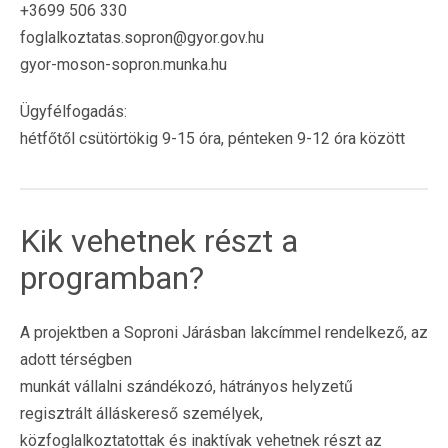
+3699 506 330
foglalkoztatas.sopron@gyor.gov.hu
gyor-moson-sopron.munka.hu
Ügyfélfogadás:
hétfőtől csütörtökig 9-15 óra, pénteken 9-12 óra között
Kik vehetnek részt a
programban?
A projektben a Soproni Járásban lakcímmel rendelkező, az
adott térségben
munkát vállalni szándékozó, hátrányos helyzetű
regisztrált álláskereső személyek,
közfoglalkoztatottak és inaktívak vehetnek részt az