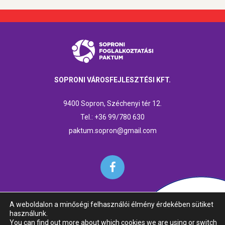
SOPRONI VÁROSFEJLESZTÉSI KFT.
9400 Sopron, Széchenyi tér 12.
Tel.: +36 99/780 630
paktum.sopron@gmail.com
A weboldalon a minőségi felhasználói élmény érdekében sütiket
használunk.
© 2018 Soproni Paktumiroda | 9400 Sopron, Széchenyi tér 1-2. |
You can find out more about which cookies we are using or switch