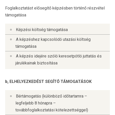
Foglalkoztatást elősegítő képzésben történő részvétel
támogatása
Képzési költség támogatása
A képzéshez kapcsolódó utazási költség
támogatása
A képzés idejére szóló keresetpótló juttatás és
járulékainak biztosítása
b, ELHELYEZKEDÉST SEGÍTŐ TÁMOGATÁSOK
Bértámogatás (különböző időtartamra –
legfeljebb 8 hónapra –
továbbfoglalkoztatási kötelezettséggel)